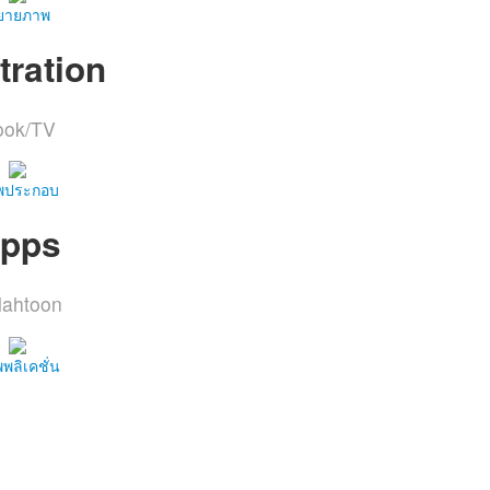
ิยายภาพ
stration
ook/TV
พประกอบ
pps
lahtoon
พลิเคชั่น