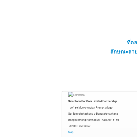
ที่
ลักษณะลาย
Salahtoon Dot Com Limited Partnership
199/189 Moo 6 viridian Prompt village
Soi Temrakphatthana 9 Bangrakphatthana
Bangbuathong Nonthaburi Thailand 11110
Tel : 081-259-6357
Map