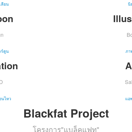
เลียน
น
oon
Illu
gn
B
ร์ตูน
ภา
tion
A
D
Sa
่อนไหว
แอพ
Blackfat Project
โครงการ"แบล็คแฟท"