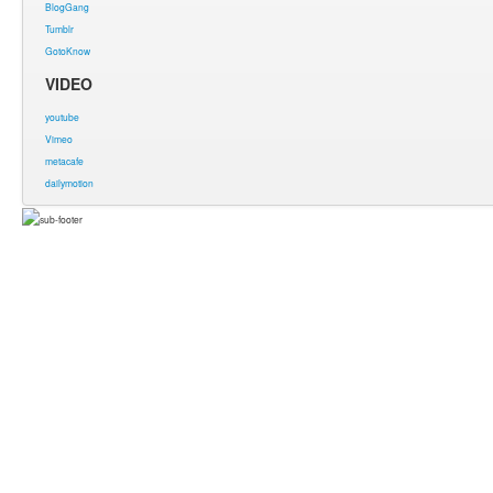
BlogGang
Tumblr
GotoKnow
VIDEO
youtube
Vimeo
metacafe
dailymotion