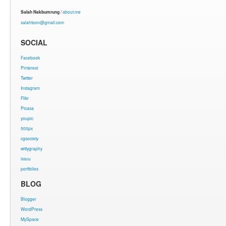
Salah Nakbumrung
/
about.me
salahtoon@gmail.com
SOCIAL
Facebook
Pinterest
Twitter
Instagram
Flikr
Picasa
youpic
500px
cgsociety
wittygraphy
issuu
portfolios
BLOG
Blogger
WordPress
MySpace