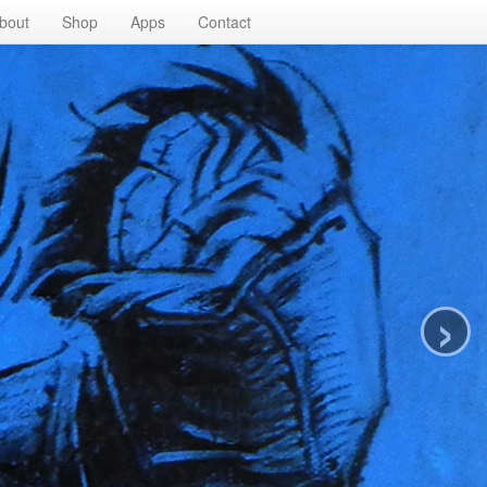
bout
Shop
Apps
Contact
›