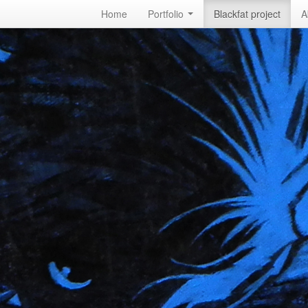
Home
Portfolio
Blackfat project
A