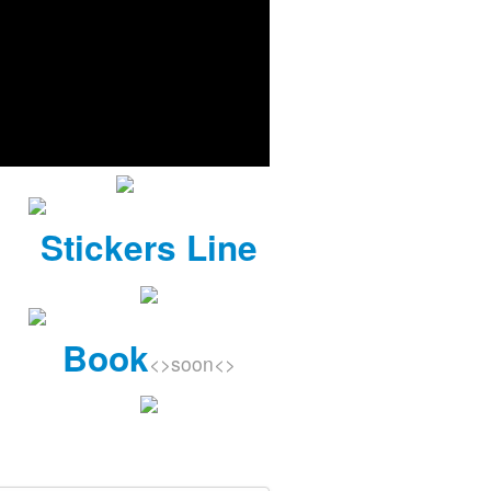
Stickers Line
Book
<>soon<>