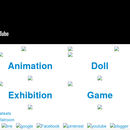
Animation
Doll
Exhibition
Game