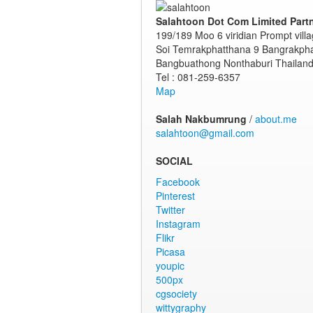
Salahtoon Dot Com Limited Part
199/189 Moo 6 viridian Prompt vill
Soi Temrakphatthana 9 Bangrakph
Bangbuathong Nonthaburi Thailan
Tel : 081-259-6357
Map
Salah Nakbumrung
/
about.me
salahtoon@gmail.com
SOCIAL
Facebook
Pinterest
Twitter
Instagram
Flikr
Picasa
youpic
500px
cgsociety
wittygraphy