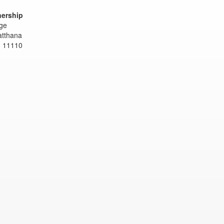
nership
age
atthana
d 11110