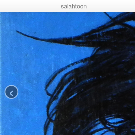
salahtoon
‹