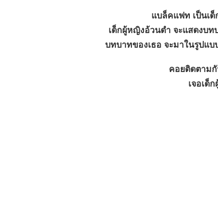
แบล็คแฟท เป็นเด็ก
เด็กผู้หญิงอ้วนดำ จะแสดงบท
บทบาทของเธอ จะมาในรูปแบบหน
คอยติดตามกั
เจอเด็ก